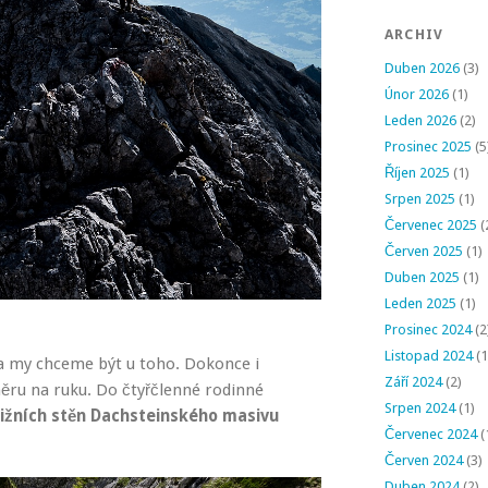
ARCHIV
Duben 2026
(3)
Únor 2026
(1)
Leden 2026
(2)
Prosinec 2025
(5
Říjen 2025
(1)
Srpen 2025
(1)
Červenec 2025
(
Červen 2025
(1)
Duben 2025
(1)
Leden 2025
(1)
Prosinec 2024
(2
Listopad 2024
(1
 a my chceme být u toho. Dokonce i
Září 2024
(2)
ru na ruku. Do čtyřčlenné rodinné
Srpen 2024
(1)
jižních stěn Dachsteinského masivu
Červenec 2024
(
Červen 2024
(3)
Duben 2024
(2)