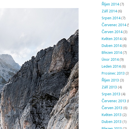
Říjen 2014
(7)
Září 2014
(6)
Srpen 2014
(7)
Červenec 2014
(
Červen 2014
(3)
Květen 2014
(4)
Duben 2014
(6)
Březen 2014
(7)
Únor 2014
(9)
Leden 2014
(6)
Prosinec 2013
(3
Říjen 2013
(3)
Září 2013
(4)
Srpen 2013
(4)
Červenec 2013
(
Červen 2013
(6)
Květen 2013
(2)
Duben 2013
(1)
Březen 2013
(2)