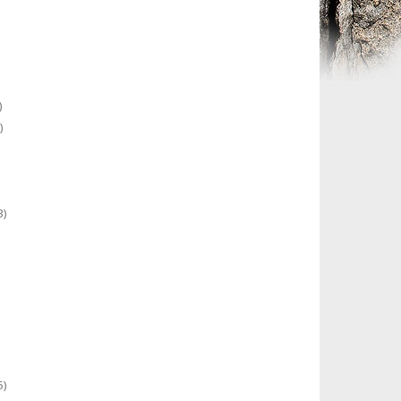
)
)
3)
5)