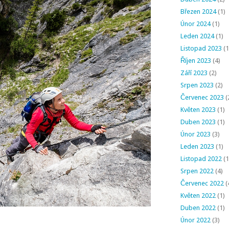
Březen 2024
(1)
Únor 2024
(1)
Leden 2024
(1)
Listopad 2023
(1
Říjen 2023
(4)
Září 2023
(2)
Srpen 2023
(2)
Červenec 2023
(
Květen 2023
(1)
Duben 2023
(1)
Únor 2023
(3)
Leden 2023
(1)
Listopad 2022
(1
Srpen 2022
(4)
Červenec 2022
(
Květen 2022
(1)
Duben 2022
(1)
Únor 2022
(3)