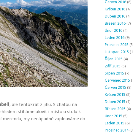
Červen 2016
(8)
Květen 2016
(4)
Duben 2016
(4)
Březen 2016
(7)
Únor 2016
(4)
Leden 2016
(9)
Prosinec 2015
(5
Listopad 2015
(1
Říjen 2015
(4)
Září 2015
(5)
Srpen 2015
(7)
Červenec 2015
(
Červen 2015
(9)
Květen 2015
(5)
Duben 2015
(1)
abell
, ale tentokrát z jihu. S chatou na
Březen 2015
(4)
ehledem stíháme ulovit i místo u stolu k
Únor 2015
(5)
tní merendu, my nenápadně zaplouváme do
Leden 2015
(6)
Prosinec 2014
(3