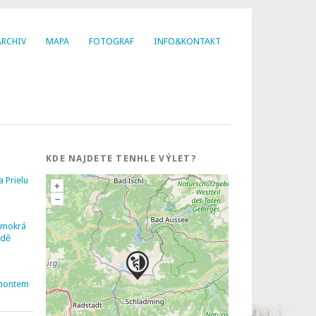
ARCHIV
MAPA
FOTOGRAF
INFO&KONTAKT
KDE NAJDETE TENHLE VÝLET?
a Prielu
+
–
 mokrá
udě
montem