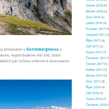
Duben 2018
(6)
Březen 2018
(3)
Únor 2018
(2)
Leden 2018
(9)
Prosinec 2017
(6
Listopad 2017
(2
Říjen 2017
(4)
Září 2017
(2)
ny přistáváme u
Guttenberghausu
a
Srpen 2017
(1)
raumu. Aspoň budeme mít klid, chata
Červenec 2017
(
 dalších pár krůčku směrem k dokonalosti
Červen 2017
(5)
Květen 2017
(3)
Březen 2017
(3)
Únor 2017
(4)
Říjen 2016
(4)
Září 2016
(3)
Srpen 2016
(7)
Červenec 2016
(