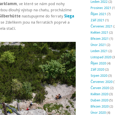
Leden 2022
(2)
karklamm
, ve které se nám pod nohy
Prosinec 2021
(1
sebou dlouhý výstup na chatu, procházíme
Říjen 2021
(7)
Silberhütte
nastupujeme do ferraty
Siega
Září 2021
(1)
 se Zdeňkem jsou na ferratách poprvé a
Červenec 2021
(
ela stačí.
Květen 2021
(2)
Březen 2021
(1)
Únor 2021
(2)
Leden 2021
(2)
Listopad 2020
(3
Říjen 2020
(4)
Září 2020
(2)
Srpen 2020
(3)
Červenec 2020
(
Červen 2020
(2)
Květen 2020
(3)
Duben 2020
(5)
Březen 2020
(2)
Únor 2020
(4)