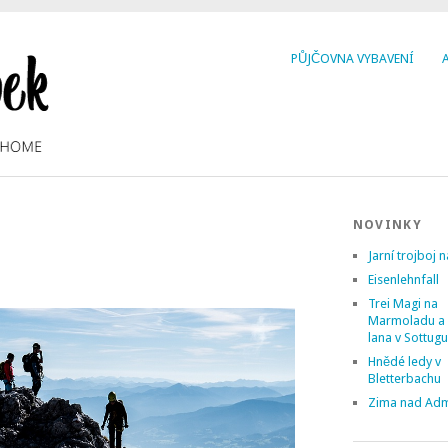
PŮJČOVNA VYBAVENÍ
NOVINKY
Jarní trojboj n
Eisenlehnfall
Trei Magi na
Marmoladu a
lana v Sottug
Hnědé ledy v
Bletterbachu
Zima nad Ad