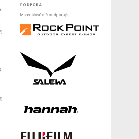
PODPORA
)
Materiálově mě podporují:
2)
)
7)