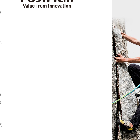
)
2)
)
)
2)