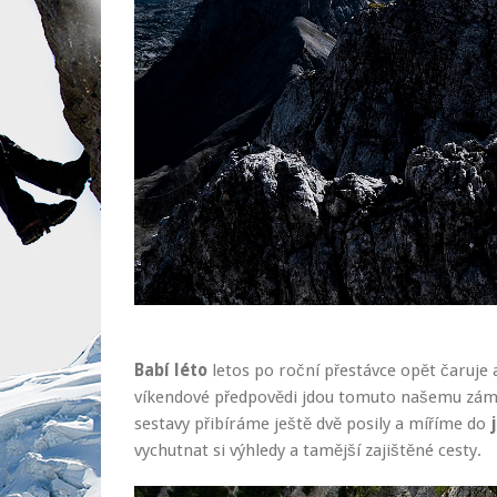
Babí léto
letos po roční přestávce opět čaruje
víkendové předpovědi jdou tomuto našemu zámě
sestavy přibíráme ještě dvě posily a míříme do
vychutnat si výhledy a tamější zajištěné cesty.