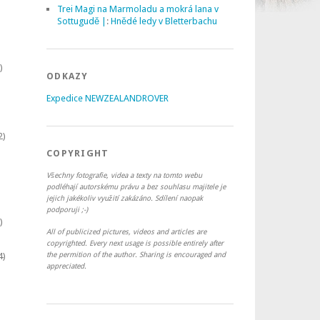
Trei Magi na Marmoladu a mokrá lana v
Sottugudě |
:
Hnědé ledy v Bletterbachu
)
ODKAZY
Expedice NEWZEALANDROVER
2)
COPYRIGHT
Všechny fotografie, videa a texty na tomto webu
podléhají autorskému právu a bez souhlasu majitele je
jejich jakékoliv využití zakázáno. Sdílení naopak
podporuji ;-)
)
All of publicized pictures, videos and articles are
copyrighted. Every next usage is possible entirely after
the permition of the author. Sharing is encouraged and
4)
appreciated.