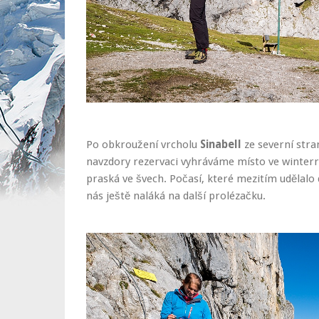
Po obkroužení vrcholu
Sinabell
ze severní stra
navzdory rezervaci vyhráváme místo ve winter
praská ve švech. Počasí, které mezitím udělalo
nás ještě naláká na další prolézačku.