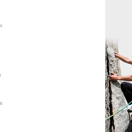
5)
)
8)