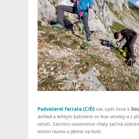
Podvečerní ferrata (C/D)
nás opět žene k
Sin
dohled a lehkým batohem se leze veseleji a s př
večeři. Zatímco osazenstvo chaty začíná sobo
winterraumu a jdeme na kutě.