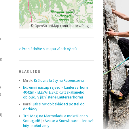
©
OpenStreetMap
contributors.
Plugin
)
> Prohlédněte si mapu všech výletů
2)
HLAS LIDU
Mirek
:
Královna krásy na Rabensteinu
)
Extrémní nástup i sjezd – Lauteraarhorn
4042m - ELEVATE.SKI
:
Kurz skákaného
)
oblouku v jižní stěně Lauteraarhornu
Karel
:
Jak si vyrobit skládací postel do
dodávky
1)
Trei Magi na Marmoladu a mokrá lana v
Sottugudě |
:
Avatar a Snowboard – ledové
hity letošní zimy