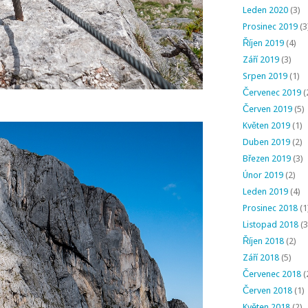
Leden 2020
(3)
Prosinec 2019
(3
Říjen 2019
(4)
Září 2019
(3)
Srpen 2019
(1)
Červenec 2019
(
Červen 2019
(5)
Květen 2019
(1)
Duben 2019
(2)
Březen 2019
(3)
Únor 2019
(2)
Leden 2019
(4)
Prosinec 2018
(1
Listopad 2018
(3
Říjen 2018
(2)
Září 2018
(5)
Červenec 2018
(
Červen 2018
(1)
Květen 2018
(2)