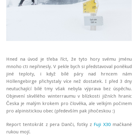
Hned na úvod je třeba říct, že tyto hory svému jménu
mnoho cti nepřinesly. V pekle bych si představoval poněkud
jiné teploty, i když bílé páry nad hrncem nám
Höllengebirge přichystaly více než dostatek. I před 3 dny
neutuchající bílé tmy však nebyla výprava bez úspěchu.
Objevení skvělého winterraumu v blízkosti jižních hranic
Česka je malým krokem pro člověka, ale velkým počinem
pro alpinistickou obec (především pak jihočeskou :)
Report tentokrát z pera Danči, fotky z
Fuji X30
mačkané
rukou mojí.