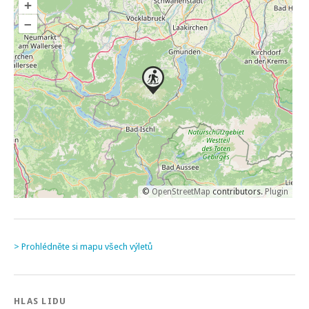
+
–
©
OpenStreetMap
contributors.
Plugin
> Prohlédněte si mapu všech výletů
HLAS LIDU