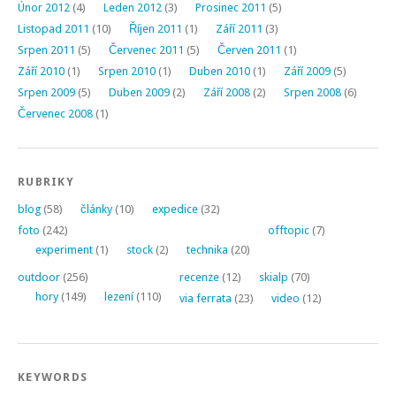
Únor 2012
(4)
Leden 2012
(3)
Prosinec 2011
(5)
Listopad 2011
(10)
Říjen 2011
(1)
Září 2011
(3)
Srpen 2011
(5)
Červenec 2011
(5)
Červen 2011
(1)
Září 2010
(1)
Srpen 2010
(1)
Duben 2010
(1)
Září 2009
(5)
Srpen 2009
(5)
Duben 2009
(2)
Září 2008
(2)
Srpen 2008
(6)
Červenec 2008
(1)
RUBRIKY
blog
(58)
články
(10)
expedice
(32)
foto
(242)
offtopic
(7)
experiment
(1)
stock
(2)
technika
(20)
outdoor
(256)
recenze
(12)
skialp
(70)
hory
(149)
lezení
(110)
via ferrata
(23)
video
(12)
KEYWORDS