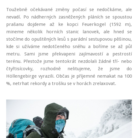
Toužebně očekávané změny počasí se nedočkáme, ale
nevadí. Po nádherných zasněžených pláních se spoustou
prašanu dojdeme až ke kopci Feuerkogel (1592 m),
mineme několik horních stanic lanovek, ale hned se
stočíme do opuštěných lesů s parádní sestupovou pěšinou,
kde si užíváme nedotčeného sněhu a boříme se až půl
metru. Sami jsme překvapeni zajímavostí a pestrostí
terénu. Přestože jsme tentokrát nezdolali žádné tří- nebo
čtyřtisícovky, rozhodně nelitujeme, že jsme do
Höllengebirge vyrazili. Občas je příjemné nemakat na 100
%, netrhat rekordy a trošku se v horách zrelaxovat.