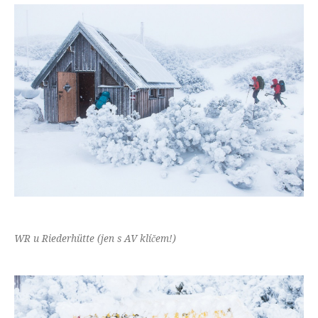
WR u Riederhütte (jen s AV klíčem!)