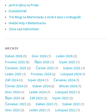
Jarní trojboj na Prielu
Eisenlehnfall
Trei Magi na Marmoladu a mokrá lana v Sottugudě
Hnědé ledy v Bletterbachu
Zima nad Admontem
ARCHIV
Duben 2026
(3)
Únor 2026
(1)
Leden 2026
(2)
Prosinec 2025
(5)
Říjen 2025
(1)
Srpen 2025
(1)
Červenec 2025
(2)
Červen 2025
(1)
Duben 2025
(1)
Leden 2025
(1)
Prosinec 2024
(2)
Listopad 2024
(1)
Září 2024
(2)
Srpen 2024
(1)
Červenec 2024
(1)
Červen 2024
(3)
Duben 2024
(2)
Březen 2024
(1)
Únor 2024
(1)
Leden 2024
(1)
Listopad 2023
(1)
Říjen 2023
(4)
Září 2023
(2)
Srpen 2023
(2)
Červenec 2023
(2)
Květen 2023
(1)
Duben 2023
(1)
Únor 2023
(3)
Leden 2023
(1)
Listopad 2022
(1)