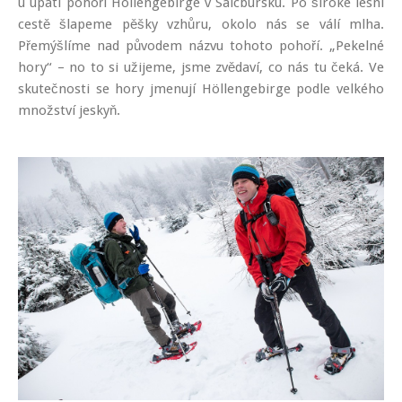
u úpatí pohoří Höllengebirge v Salcbursku. Po široké lesní
cestě šlapeme pěšky vzhůru, okolo nás se válí mlha.
Přemýšlíme nad původem názvu tohoto pohoří. „Pekelné
hory“ – no to si užijeme, jsme zvědaví, co nás tu čeká. Ve
skutečnosti se hory jmenují Höllengebirge podle velkého
množství jeskyň.