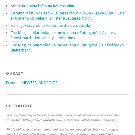
Mirek
:
Královna krásy na Rabensteinu
Extrémní nástup i sjezd – Lauteraarhorn 4042m - ELEVATE.SKI
:
Kurz
skákaného oblouku v jižní stěně Lauteraarhornu
Karel
:
Jak si vyrobit skládací postel do dodávky
Trei Magi na Marmoladu a mokrá lana v Sottugudě |
:
Avatar a
Snowboard – ledové hity letošní zimy
Trei Magi na Marmoladu a mokrá lana v Sottugudě |
:
Hnědé ledy v
Bletterbachu
ODKAZY
Expedice NEWZEALANDROVER
COPYRIGHT
Všechny fotografie, videa a texty na tomto webu podléhají autorskému právu a bez
souhlasu majitele je jejich jakékoliv využití zakázáno. Sdílení naopak podporuji ;-)
All of publicized pictures, videos and articles are copyrighted. Every next usage is
possible entirely after the permition of the author. Sharing is encouraged and