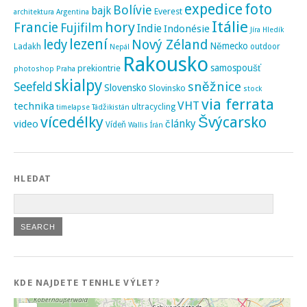
expedice
foto
Bolívie
bajk
Everest
architektura
Argentina
Itálie
hory
Francie
Fujifilm
Indie
Indonésie
Jíra Hledík
lezení
ledy
Nový Zéland
Německo
Ladakh
outdoor
Nepál
Rakousko
samospoušť
prekiontrie
photoshop
Praha
skialpy
sněžnice
Seefeld
Slovensko
Slovinsko
stock
via ferrata
VHT
technika
ultracycling
timelapse
Tádžikistán
vícedélky
Švýcarsko
video
články
Vídeň
Wallis
Írán
HLEDAT
KDE NAJDETE TENHLE VÝLET?