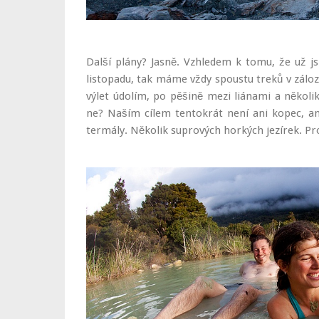
Další plány? Jasně. Vzhledem k tomu, že už j
listopadu, tak máme vždy spoustu treků v zálo
výlet údolím, po pěšině mezi liánami a někol
ne? Naším cílem tentokrát není ani kopec, an
termály. Několik suprových horkých jezírek. Pro