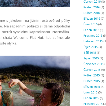
Červen 2016
(8)
Květen 2016
(4)
Duben 2016
(4)
Březen 2016
(7)
sme s Jakubem na Jižním ostrově od půlky
Únor 2016
(4)
ze. Na západním pobřeží si dáme odpolední
Leden 2016
(9)
ik metrů vysokými kapradinami. Normálka,
Prosinec 2015
(5
i chata Welcome Flat Hut, kde spíme, ale
Listopad 2015
(1
stě idylka.
Říjen 2015
(4)
Září 2015
(5)
Srpen 2015
(7)
Červenec 2015
(
Červen 2015
(9)
Květen 2015
(5)
Duben 2015
(1)
Březen 2015
(4)
Únor 2015
(5)
Leden 2015
(6)
Prosinec 2014
(3