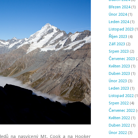
Březen 2024
(1)
Únor 2024
(1)
Leden 2024
(1)
Listopad 2023
(1
Říjen 2023
(4)
Září 2023
(2)
Srpen 2023
(2)
Červenec 2023
(
Květen 2023
(1)
Duben 2023
(1)
Únor 2023
(3)
Leden 2023
(1)
Listopad 2022
(1
Srpen 2022
(4)
Červenec 2022
(
Květen 2022
(1)
Duben 2022
(1)
Únor 2022
(3)
ledů na nasvícený Mt. Cook a na Hooker