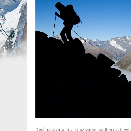
Déšť ustává a my si užíváme nádherných výh