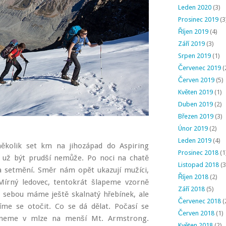
Leden 2020
(3)
Prosinec 2019
(3
Říjen 2019
(4)
Září 2019
(3)
Srpen 2019
(1)
Červenec 2019
(
Červen 2019
(5)
Květen 2019
(1)
Duben 2019
(2)
Březen 2019
(3)
Únor 2019
(2)
Leden 2019
(4)
kolik set km na jihozápad do Aspiring
Prosinec 2018
(1
p už být prudší nemůže. Po noci na chatě
Listopad 2018
(3
a setmění. Směr nám opět ukazují mužíci,
Říjen 2018
(2)
Mírný ledovec, tentokrát šlapeme vzorně
Září 2018
(5)
d sebou máme ještě skalnatý hřebínek, ale
Červenec 2018
(
íme se otočit. Co se dá dělat. Počasí se
Červen 2018
(1)
ěhneme v mlze na menší Mt. Armstrong.
Květen 2018
(2)