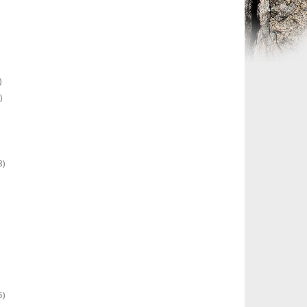
)
)
3)
5)