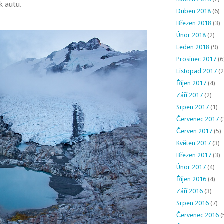
k autu.
Duben 2018
(6)
Březen 2018
(3)
Únor 2018
(2)
Leden 2018
(9)
Prosinec 2017
(6
Listopad 2017
(2
Říjen 2017
(4)
Září 2017
(2)
Srpen 2017
(1)
Červenec 2017
(
Červen 2017
(5)
Květen 2017
(3)
Březen 2017
(3)
Únor 2017
(4)
Říjen 2016
(4)
Září 2016
(3)
Srpen 2016
(7)
Červenec 2016
(