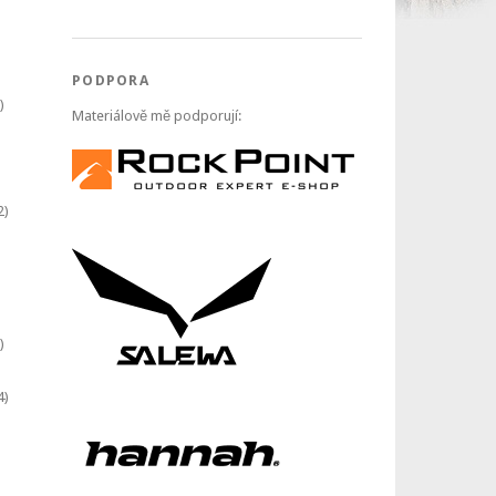
PODPORA
)
Materiálově mě podporují:
2)
)
4)