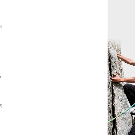
5)
)
8)