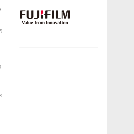
)
2)
)
7)