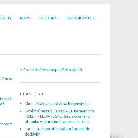
ARCHIV
MAPA
FOTOGRAF
INFO&KONTAKT
> Prohlédněte si mapu všech výletů
a Prielu
HLAS LIDU
 mokrá
Mirek
:
Královna krásy na Rabensteinu
udě
Extrémní nástup i sjezd – Lauteraarhorn
4042m - ELEVATE.SKI
:
Kurz skákaného
oblouku v jižní stěně Lauteraarhornu
montem
Karel
:
Jak si vyrobit skládací postel do
dodávky