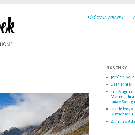
PŮJČOVNA VYBAVENÍ
NOVINKY
Jarní trojboj n
Eisenlehnfall
Trei Magi na
Marmoladu a
lana v Sottug
Hnědé ledy v
Bletterbachu
Zima nad Ad