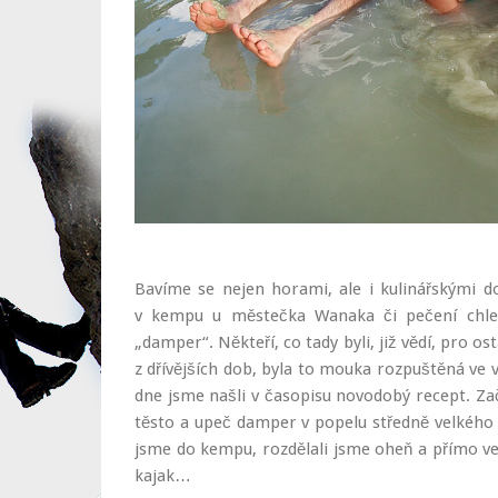
Bavíme se nejen horami, ale i kulinářskými 
v kempu u městečka Wanaka či pečení chleba,
„damper“. Někteří, co tady byli, již vědí, pro o
z dřívějších dob, byla to mouka rozpuštěná ve
dne jsme našli v časopisu novodobý recept. Za
těsto a upeč damper v popelu středně velkého t
jsme do kempu, rozdělali jsme oheň a přímo ve
kajak…