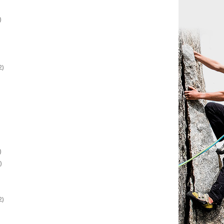
)
2)
)
)
2)