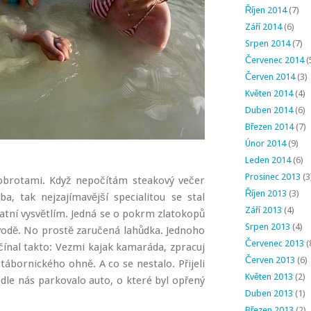
Říjen 2014
(7)
Září 2014
(6)
Srpen 2014
(7)
Červenec 2014
(
Červen 2014
(3)
Květen 2014
(4)
Duben 2014
(6)
Březen 2014
(7)
Únor 2014
(9)
Leden 2014
(6)
Prosinec 2013
(3
dobrotami. Když nepočítám steakový večer
Říjen 2013
(3)
 tak nejzajímavější specialitou se stal
Září 2013
(4)
statní vysvětlím. Jedná se o pokrm zlatokopů
Srpen 2013
(4)
 vodě. No prostě zaručená lahůdka. Jednoho
Červenec 2013
(
čínal takto: Vezmi kajak kamaráda, zpracuj
Červen 2013
(6)
ábornického ohně. A co se nestalo. Přijeli
Květen 2013
(2)
dle nás parkovalo auto, o které byl opřený
Duben 2013
(1)
Březen 2013
(2)