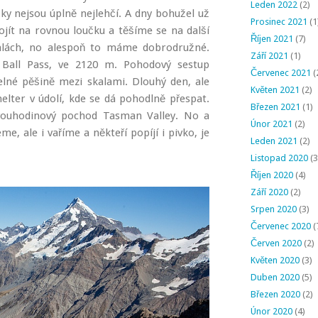
Leden 2022
(2)
ky nejsou úplně nejlehčí. A dny bohužel už
Prosinec 2021
(1
ojít na rovnou loučku a těšíme se na další
Říjen 2021
(7)
alách, no alespoň to máme dobrodružné.
Září 2021
(1)
Ball Pass, ve 2120 m. Pohodový sestup
Červenec 2021
(
lné pěšině mezi skalami. Dlouhý den, ale
Květen 2021
(2)
lter v údolí, kde se dá pohodlně přespat.
Březen 2021
(1)
vouhodinový pochod Tasman Valley. No a
Únor 2021
(2)
e, ale i vaříme a někteří popíjí i pivko, je
Leden 2021
(2)
Listopad 2020
(3
Říjen 2020
(4)
Září 2020
(2)
Srpen 2020
(3)
Červenec 2020
(
Červen 2020
(2)
Květen 2020
(3)
Duben 2020
(5)
Březen 2020
(2)
Únor 2020
(4)