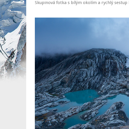
Skupinová fotka s bílým okolím a rychlý sestup 