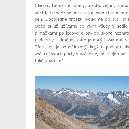
Glacier. Táhneme i stany, mačky, cepíny, batůž
dost krátké. Ve večerní mlze ještě stihneme d
den. Dopoledne trošku bloudíme po suti, sk
Oběd si už užíváme se vším všudy v sedle 
s mačkami po ledovci a pak po skoro neznate
nádherný. Odměnou nám je malý bivak Ball She
Třetí den je odpočinkový, když nepočítám d
večerní skoro párty v prádelně, kde nejen perem
také povedená.