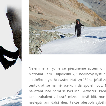
Neleníme a rychle se přesuneme autem o ně
National Park. Odpolední 2,5 hodinový výstu
alpského stylu Brewster Hut vyrážíme ještě z
tentokrát se na ně vcelku i dá spolehnout. 
navázáni, nad námi se tyčí Mt. Brewster. Pře
jsme zahaleni v husté mlze, ledově fičí, mus
nezlepší ani další den, takže alespoň vyb