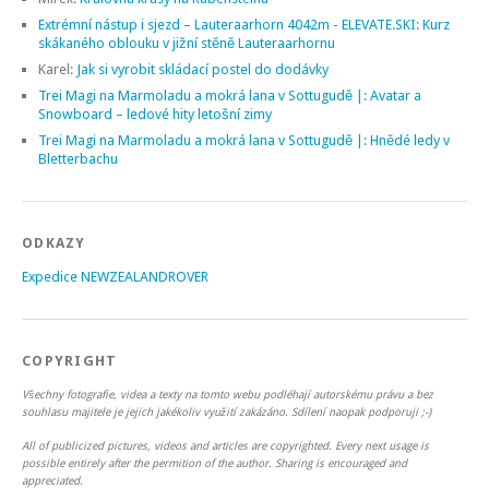
Extrémní nástup i sjezd – Lauteraarhorn 4042m - ELEVATE.SKI
:
Kurz
skákaného oblouku v jižní stěně Lauteraarhornu
Karel
:
Jak si vyrobit skládací postel do dodávky
Trei Magi na Marmoladu a mokrá lana v Sottugudě |
:
Avatar a
Snowboard – ledové hity letošní zimy
Trei Magi na Marmoladu a mokrá lana v Sottugudě |
:
Hnědé ledy v
Bletterbachu
ODKAZY
Expedice NEWZEALANDROVER
COPYRIGHT
Všechny fotografie, videa a texty na tomto webu podléhají autorskému právu a bez
souhlasu majitele je jejich jakékoliv využití zakázáno. Sdílení naopak podporuji ;-)
All of publicized pictures, videos and articles are copyrighted. Every next usage is
possible entirely after the permition of the author. Sharing is encouraged and
appreciated.