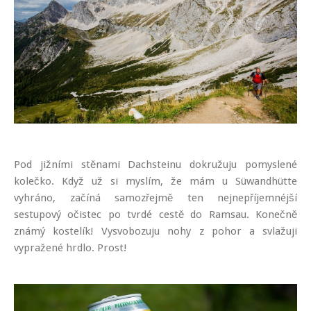
Pod jižními stěnami Dachsteinu dokružuju pomyslené
kolečko. Když už si myslím, že mám u Süwandhütte
vyhráno, začíná samozřejmě ten nejnepříjemnéjší
sestupový očistec po tvrdé cestě do Ramsau. Konečně
známý kostelík! Vysvobozuju nohy z pohor a svlažuji
vypražené hrdlo. Prost!