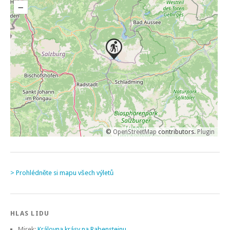
–
©
OpenStreetMap
contributors.
Plugin
> Prohlédněte si mapu všech výletů
HLAS LIDU
Mirek
:
Královna krásy na Rabensteinu