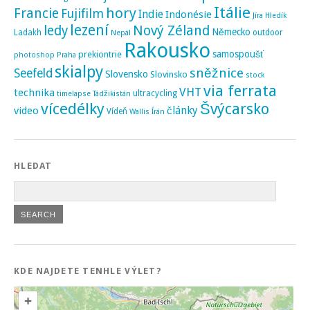
Itálie
hory
Francie
Fujifilm
Indie
Indonésie
Jíra Hledík
lezení
ledy
Nový Zéland
Německo
Ladakh
outdoor
Nepál
Rakousko
samospoušť
prekiontrie
photoshop
Praha
skialpy
sněžnice
Seefeld
Slovensko
Slovinsko
stock
via ferrata
VHT
technika
ultracycling
timelapse
Tádžikistán
vícedélky
Švýcarsko
video
články
Vídeň
Wallis
Írán
HLEDAT
KDE NAJDETE TENHLE VÝLET?
+