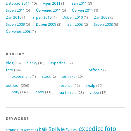
Listopad 2011
(10)
Říjen 2011
(1)
Září 2011
(3)
Srpen 2011
(5)
Červenec 2011
(5)
Červen 2011
(1)
Září 2010
(1)
Srpen 2010
(1)
Duben 2010
(1)
Září 2009
(5)
Srpen 2009
(5)
Duben 2009
(2)
Září 2008
(2)
Srpen 2008
(6)
Červenec 2008
(1)
RUBRIKY
blog
(58)
články
(10)
expedice
(32)
foto
(242)
offtopic
(7)
experiment
(1)
stock
(2)
technika
(20)
outdoor
(256)
recenze
(12)
skialp
(70)
hory
(149)
lezení
(110)
via ferrata
(23)
video
(12)
KEYWORDS
expedice
foto
Bolívie
bajk
Everest
architektura
Argentina