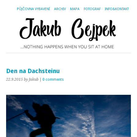
PŮJČOVNA VYBAVENÍ
ARCHIV
MAPA
FOTOGRAF
INFO&KONTAKT
Den na Dachsteinu
22.9.2015
by Jakub
|
0 comments