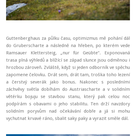
Guttenberghaus za půlku času, optimizmus mě pohání dál
do Gruberscharte a následně na hřeben, po kterém vede
Ramsauer Klettersteig, „nur für Geübte“. Exponovaná
trasa plná výhledů a blížící se západ slunce jsou odměnou i
hrozbou zároveň. Zvláště, když si jeden odborník ve spěchu
zapomene čelovku. Drát sem, drát tam, troška toho lezení
a čerstvý severák jako bonus. Nakonec s posledními
záchvěvy světla dobíhám do Austriascharte a v solidním
větérku bojuju se stavbou stanu, který pak celou noc
podpírám s obavami o jeho stabilitu. Ten drží navzdory
solidním poryvům nad očekávání dobře a já si mohu
vychutnat krvavé ráno, sbalit saky paky a vyrazit směle dál.