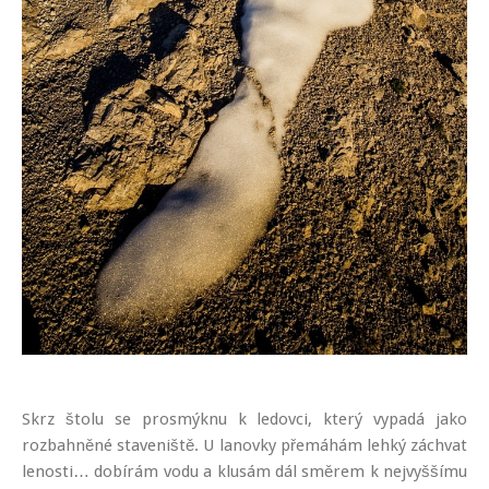
Skrz štolu se prosmýknu k ledovci, který vypadá jako
rozbahněné staveniště. U lanovky přemáhám lehký záchvat
lenosti… dobírám vodu a klusám dál směrem k nejvyššímu